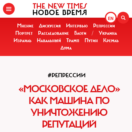
THE NEW TIMES
НОВОЕ ВРЕМЯ
EN
Мнение
Дискуссия
Интервью
Репрессии
Портрет
Расследование
Блоги
/
Украина
Израиль
Навальный
Трамп
Путин
Кремль
Дума
#РЕПРЕССИИ
«МОСКОВСКОЕ ДЕЛО»
КАК МАШИНА ПО
УНИЧТОЖЕНИЮ
РЕПУТАЦИЙ