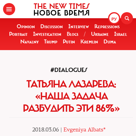
THE NEW TIMES
НОВОЕ ВРЕМЯ
РУ
Opinion
Discussion
Interview
Repressions
Portrait
Investigation
Blogs
/
Ukraine
Israel
Navalny
Trump
Putin
Kremlin
Duma
#DIALOGUES
ТАТЬЯНА ЛАЗАРЕВА:
«НАША ЗАДАЧА
РАЗБУДИТЬ ЭТИ 86%»
2018.03.06 |
Evgeniya Albats*