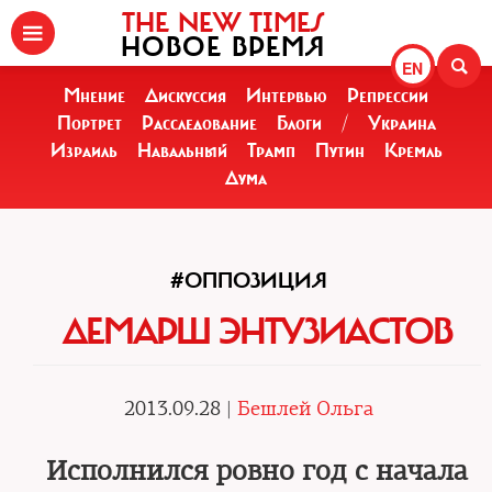
THE NEW TIMES
НОВОЕ ВРЕМЯ
EN
Мнение
Дискуссия
Интервью
Репрессии
Портрет
Расследование
Блоги
/
Украина
Израиль
Навальный
Трамп
Путин
Кремль
Дума
#ОППОЗИЦИЯ
ДЕМАРШ ЭНТУЗИАСТОВ
2013.09.28 |
Бешлей Ольга
Исполнился ровно год с начала