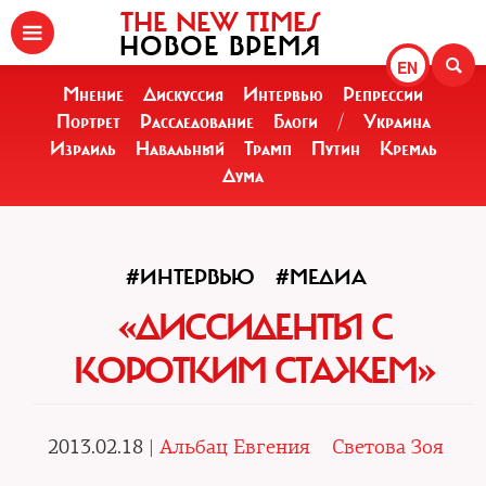
THE NEW TIMES
НОВОЕ ВРЕМЯ
EN
Мнение
Дискуссия
Интервью
Репрессии
Портрет
Расследование
Блоги
/
Украина
Израиль
Навальный
Трамп
Путин
Кремль
Дума
#ИНТЕРВЬЮ
#МЕДИА
«ДИССИДЕНТЫ С
КОРОТКИМ СТАЖЕМ»
2013.02.18 |
Альбац Евгения
Светова Зоя