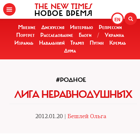
THE NEW TIMES
НОВОЕ ВРЕМЯ
EN
Мнение
Дискуссия
Интервью
Репрессии
Портрет
Расследование
Блоги
/
Украина
Израиль
Навальный
Трамп
Путин
Кремль
Дума
#РОДНОЕ
ЛИГА НЕРАВНОДУШНЫХ
2012.01.20 |
Бешлей Ольга