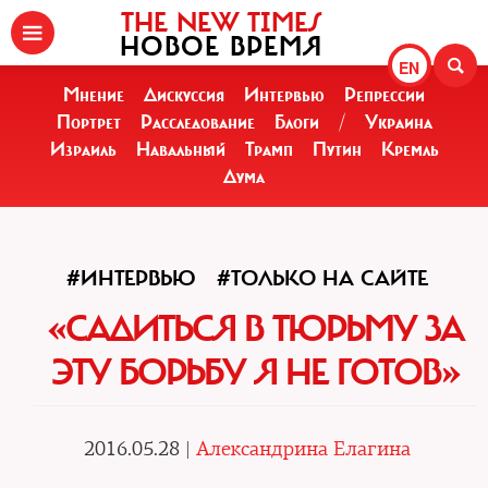
THE NEW TIMES
НОВОЕ ВРЕМЯ
EN
Мнение
Дискуссия
Интервью
Репрессии
Портрет
Расследование
Блоги
/
Украина
Израиль
Навальный
Трамп
Путин
Кремль
Дума
#ИНТЕРВЬЮ
#ТОЛЬКО НА САЙТЕ
«САДИТЬСЯ В ТЮРЬМУ ЗА
ЭТУ БОРЬБУ Я НЕ ГОТОВ»
2016.05.28 |
Александрина Елагина