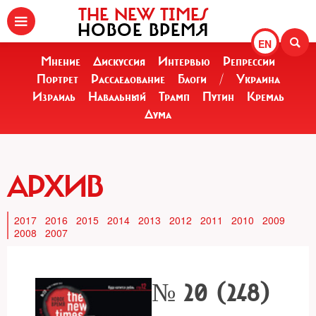
THE NEW TIMES
НОВОЕ ВРЕМЯ
EN
Мнение
Дискуссия
Интервью
Репрессии
Портрет
Расследование
Блоги
/
Украина
Израиль
Навальный
Трамп
Путин
Кремль
Дума
АРХИВ
2017
2016
2015
2014
2013
2012
2011
2010
2009
2008
2007
№ 20 (248)