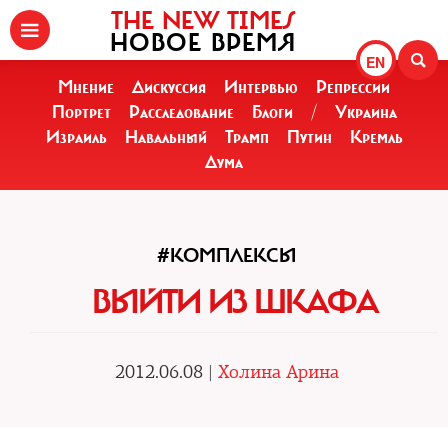
THE NEW TIMES
НОВОЕ ВРЕМЯ
EN
Мнение
Дискуссия
Интервью
Репрессии
Портрет
Расследование
Блоги
/
Украина
Израиль
Навальный
Трамп
Путин
Кремль
Дума
#КОМПЛЕКСЫ
ВЫЙТИ ИЗ ШКАФА
2012.06.08 |
Холина Арина