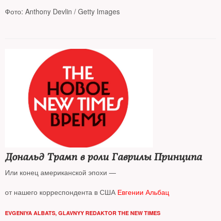
Фото: Anthony Devlin / Getty Images
Об этом говорится в проекте заявления по итогам встречи
министров иностранных дел государств «Большой семерки» в
Ливерпуле
Дональд Трамп в роли Гаврилы Принципа
Или конец американской эпохи —
от нашего корреспондента в США
Евгении Альбац
EVGENIYA ALBATS, GLAVNYY REDAKTOR THE NEW TIMES