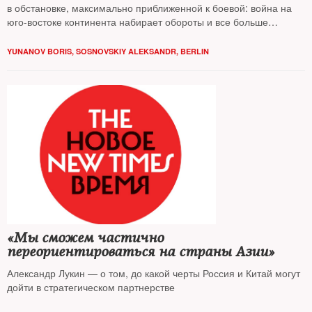
в обстановке, максимально приближенной к боевой: война на
юго-востоке континента набирает обороты и все больше
касается не только России и Украины — пора что-то
предпринимать. Но что?
YUNANOV BORIS
,
SOSNOVSKIY ALEKSANDR, BERLIN
«Мы сможем частично
переориентироваться на страны Азии»
Александр Лукин — о том, до какой черты Россия и Китай могут
дойти в стратегическом партнерстве