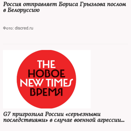
Россия отправляет Бориса Грызлова послом
в Белоруссию
Фото: discred.ru
«Просто так на такие должности людей уровня Грызлова не
назначают»
G7 пригрозила России «серьезными
последствиями» в случае военной агрессии
против Украины