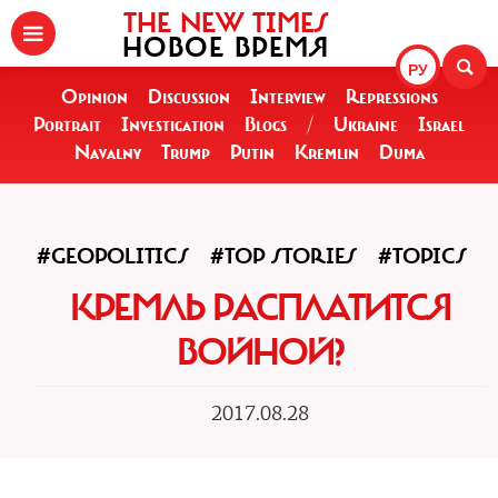
THE NEW TIMES
НОВОЕ ВРЕМЯ
РУ
Opinion
Discussion
Interview
Repressions
Portrait
Investigation
Blogs
/
Ukraine
Israel
Navalny
Trump
Putin
Kremlin
Duma
#GEOPOLITICS
#TOP STORIES
#TOPICS
КРЕМЛЬ РАСПЛАТИТСЯ
ВОЙНОЙ?
2017.08.28