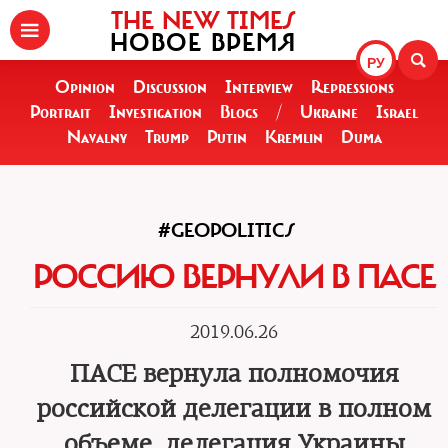
THE NEW TIMES
НОВОЕ ВРЕМЯ
РУ
Opinion
Discussion
Interview
Repressions
Portrait
Investigation
Blogs
/
Ukraine
Israel
Navalny
Trump
Putin
Kremlin
Duma
#GEOPOLITICS
РОССИЮ ВЕРНУЛИ В ПАСЕ
2019.06.26
ПАСЕ вернула полномочия
российской делегации в полном
объеме, делегация Украины