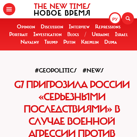
THE NEW TIMES
НОВОЕ ВРЕМЯ
РУ
Opinion
Discussion
Interview
Repressions
Portrait
Investigation
Blogs
/
Ukraine
Israel
Navalny
Trump
Putin
Kremlin
Duma
#GEOPOLITICS
#NEWS
G7 ПРИГРОЗИЛА РОССИИ
«СЕРЬЕЗНЫМИ
ПОСЛЕДСТВИЯМИ» В
СЛУЧАЕ ВОЕННОЙ
АГРЕССИИ ПРОТИВ