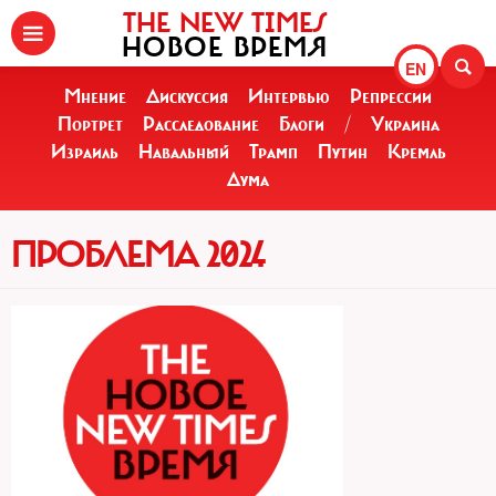
THE NEW TIMES
НОВОЕ ВРЕМЯ
EN
Мнение
Дискуссия
Интервью
Репрессии
Портрет
Расследование
Блоги
/
Украина
Израиль
Навальный
Трамп
Путин
Кремль
Дума
ПРОБЛЕМА 2024