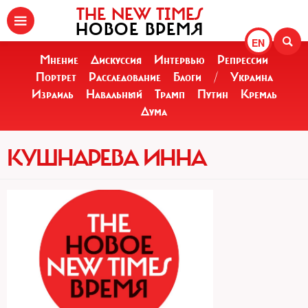
THE NEW TIMES
НОВОЕ ВРЕМЯ
EN
Мнение
Дискуссия
Интервью
Репрессии
Портрет
Расследование
Блоги
/
Украина
Израиль
Навальный
Трамп
Путин
Кремль
Дума
КУШНАРЕВА ИННА