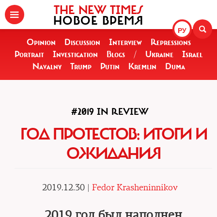
THE NEW TIMES
НОВОЕ ВРЕМЯ
РУ
Opinion
Discussion
Interview
Repressions
Portrait
Investigation
Blogs
/
Ukraine
Israel
Navalny
Trump
Putin
Kremlin
Duma
#2019 IN REVIEW
ГОД ПРОТЕСТОВ: ИТОГИ И
ОЖИДАНИЯ
2019.12.30 |
Fedor Krasheninnikov
2019 год был наполнен