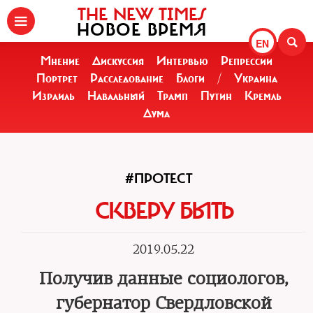
THE NEW TIMES
НОВОЕ ВРЕМЯ
EN
Мнение
Дискуссия
Интервью
Репрессии
Портрет
Расследование
Блоги
/
Украина
Израиль
Навальный
Трамп
Путин
Кремль
Дума
#ПРОТЕСТ
СКВЕРУ БЫТЬ
2019.05.22
Получив данные социологов,
губернатор Свердловской