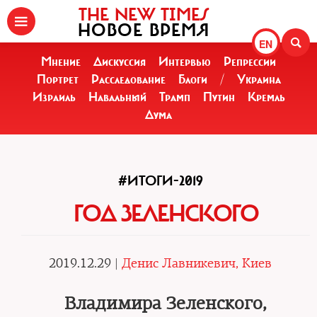
THE NEW TIMES
НОВОЕ ВРЕМЯ
EN
Мнение
Дискуссия
Интервью
Репрессии
Портрет
Расследование
Блоги
/
Украина
Израиль
Навальный
Трамп
Путин
Кремль
Дума
#ИТОГИ-2019
ГОД ЗЕЛЕНСКОГО
2019.12.29 |
Денис Лавникевич, Киев
Владимира Зеленского,