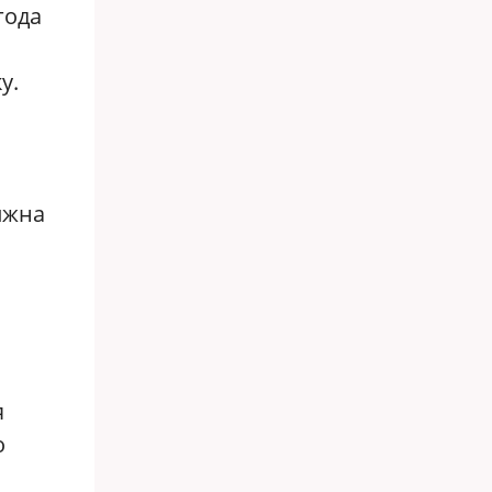
года
у.
лжна
я
о