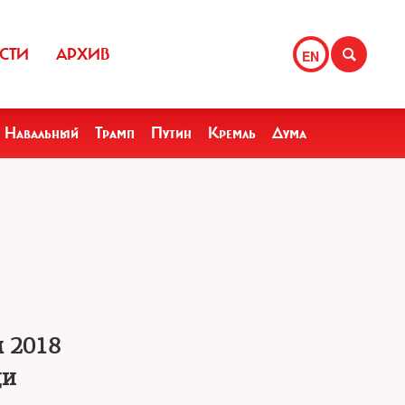
СТИ
АРХИВ
EN
Навальный
Трамп
Путин
Кремль
Дума
 2018
щи