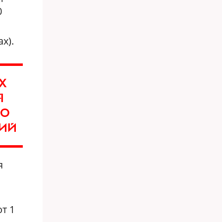
0
х).
Х
Я
ПО
НИЙ
я
т 1