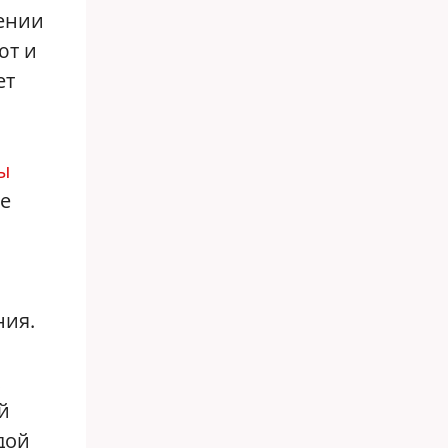
шении
ют и
ет
ы
ие
ния.
й
дой