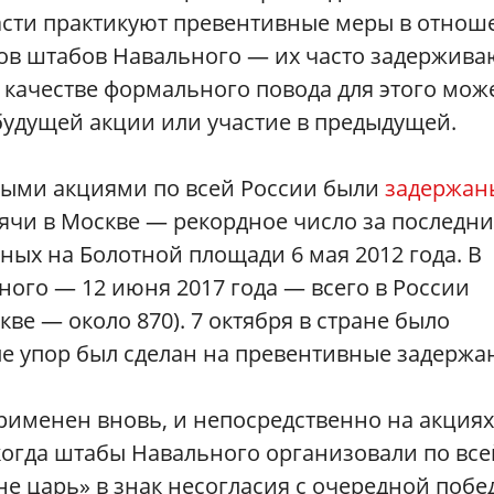
ласти практикуют превентивные меры в отно
ов штабов Навального — их часто задержива
 качестве формального повода для этого мож
будущей акции или участие в предыдущей.
стными акциями по всей России были
задержан
ысячи в Москве — рекордное число за последн
ых на Болотной площади 6 мая 2012 года. В
ого — 12 июня 2017 года — всего в России
кве — около 870). 7 октября в стране было
ые упор был сделан на превентивные задержа
рименен вновь, и непосредственно на акциях
 когда штабы Навального организовали по все
не царь» в знак несогласия с очередной побе