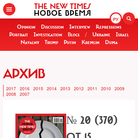
THE NEW TIMES
НОВОЕ ВРЕМЯ
РУ
Opinion
Discussion
Interview
Repressions
Portrait
Investigation
Blogs
/
Ukraine
Israel
Navalny
Trump
Putin
Kremlin
Duma
АРХИВ
2017
2016
2015
2014
2013
2012
2011
2010
2009
2008
2007
№ 20 (370)
ОТ 15