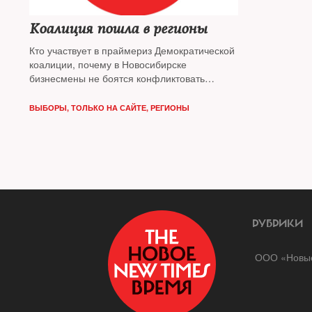
Коалиция пошла в регионы
Кто участвует в праймериз Демократической
коалиции, почему в Новосибирске
бизнесмены не боятся конфликтовать
с властями и зачем физику из испанского
университета мандат Калужской думы —
ВЫБОРЫ
,
ТОЛЬКО НА САЙТЕ
,
РЕГИОНЫ
разбирался The New Times (текст обновлен
с учетом результатов праймериз в
Новосибирске)
РУБРИКИ
ООО «Новые