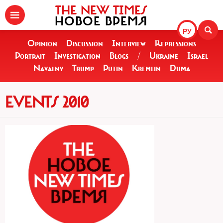
THE NEW TIMES
НОВОЕ ВРЕМЯ
РУ
Opinion
Discussion
Interview
Repressions
Portrait
Investigation
Blogs
/
Ukraine
Israel
Navalny
Trump
Putin
Kremlin
Duma
EVENTS 2010