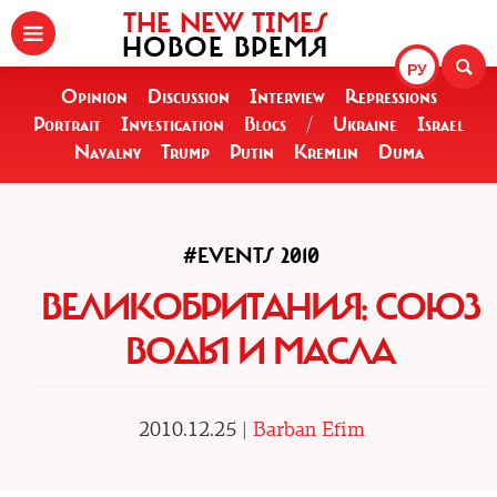
THE NEW TIMES
НОВОЕ ВРЕМЯ
РУ
Opinion
Discussion
Interview
Repressions
Portrait
Investigation
Blogs
/
Ukraine
Israel
Navalny
Trump
Putin
Kremlin
Duma
#EVENTS 2010
ВЕЛИКОБРИТАНИЯ: СОЮЗ
ВОДЫ И МАСЛА
2010.12.25 |
Barban Efim