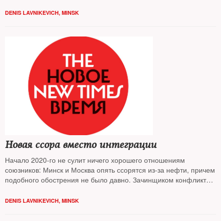
отмечает минский корреспондент
NT Денис Лавникевич
DENIS LAVNIKEVICH, MINSK
Новая ссора вместо интеграции
Начало 2020-го не сулит ничего хорошего отношениям
союзников: Минск и Москва опять ссорятся из-за нефти, причем
подобного обострения не было давно. Зачинщиком конфликта
выступает Лукашенко, пишет корреспондент
NT
в Минске
Денис
Лавникевич
DENIS LAVNIKEVICH, MINSK