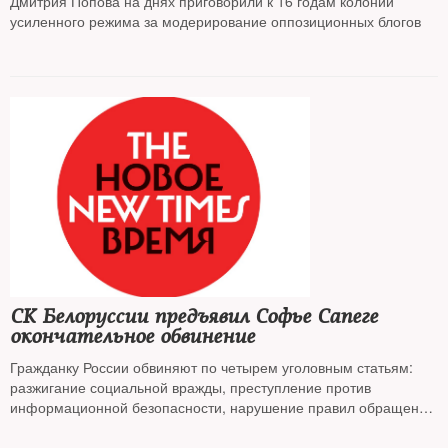
Дмитрия Попова на днях приговорили к 16 годам колонии
усиленного режима за модерирование оппозиционных блогов
СК Белоруссии предъявил Софье Сапеге
окончательное обвинение
Гражданку России обвиняют по четырем уголовным статьям:
разжигание социальной вражды, преступление против
информационной безопасности, нарушение правил обращения
с личными данными и угрозы в адрес сотрудников
правоохранительных органов