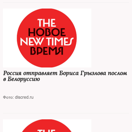
Суд в Минске признал его виновным в разжигании социальной
вражды и призывах против нацбезопасности
Россия отправляет Бориса Грызлова послом
в Белоруссию
Фото: discred.ru
«Просто так на такие должности людей уровня Грызлова не
назначают»