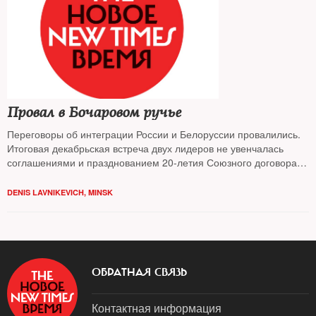
Провал в Бочаровом ручье
Переговоры об интеграции России и Белоруссии провалились.
Итоговая декабрьская встреча двух лидеров не увенчалась
соглашениями и празднованием 20-летия Союзного договора.
Лукашенко уехал молча и раздраженным, отмечает
корреспондент
NT
в Минске
Денис Лавникевич
DENIS LAVNIKEVICH, MINSK
ОБРАТНАЯ СВЯЗЬ
Контактная информация