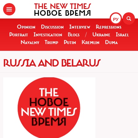
THE NEW TIMES
НОВОЕ ВРЕМЯ
РУ
Opinion
Discussion
Interview
Repressions
Portrait
Investigation
Blogs
/
Ukraine
Israel
Navalny
Trump
Putin
Kremlin
Duma
RUSSIA AND BELARUS