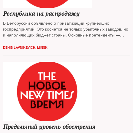
Республика на распродажу
В Белоруссии объявлено о приватизации крупнейших
госпредприятий. Это коснется не только убыточных заводов, но
и наполняющих бюджет страны. Основные претенденты —
российские компании, в частности, «Роснефть», пишет
корреспондент
NT
в Минске
Денис Лавникевич
DENIS LAVNIKEVICH, MINSK
Предельный уровень обострения