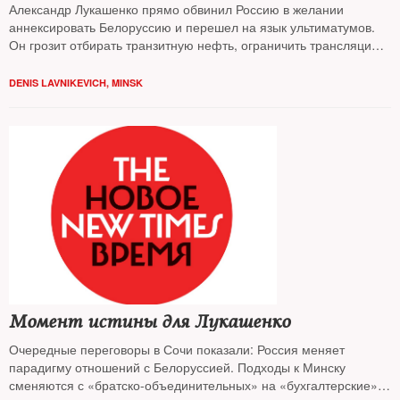
Александр Лукашенко прямо обвинил Россию в желании
аннексировать Белоруссию и перешел на язык ультиматумов.
Он грозит отбирать транзитную нефть, ограничить трансляцию
российского ТВ и требует компенсацию за недостроенную АЭС,
сообщает корреспондент
NT
в Минске
DENIS LAVNIKEVICH, MINSK
Момент истины для Лукашенко
Очередные переговоры в Сочи показали: Россия меняет
парадигму отношений с Белоруссией. Подходы к Минску
сменяются с «братско-объединительных» на «бухгалтерские»,