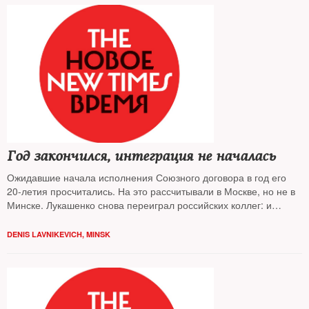
Год закончился, интеграция не началась
Ожидавшие начала исполнения Союзного договора в год его
20-летия просчитались. На это рассчитывали в Москве, но не в
Минске. Лукашенко снова переиграл российских коллег: и
суверенитет сохранил, и кое-что из желаемого получил, пишет
из Минска
Денис Лавникевич
DENIS LAVNIKEVICH, MINSK