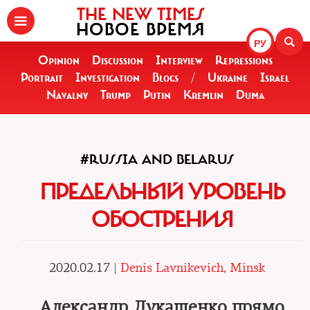
THE NEW TIMES
НОВОЕ ВРЕМЯ
РУ
Opinion
Discussion
Interview
Repressions
Portrait
Investigation
Blogs
/
Ukraine
Israel
Navalny
Trump
Putin
Kremlin
Duma
#RUSSIA AND BELARUS
ПРЕДЕЛЬНЫЙ УРОВЕНЬ
ОБОСТРЕНИЯ
2020.02.17 |
Denis Lavnikevich, Minsk
Александр Лукашенко прямо