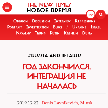
THE NEW TIMES
НОВОЕ ВРЕМЯ
РУ
Opinion
Discussion
Interview
Repressions
Portrait
Investigation
Blogs
/
Ukraine
Israel
Navalny
Trump
Putin
Kremlin
Duma
#RUSSIA AND BELARUS
ГОД ЗАКОНЧИЛСЯ,
ИНТЕГРАЦИЯ НЕ
НАЧАЛАСЬ
2019.12.22 |
Denis Lavnikevich, Minsk