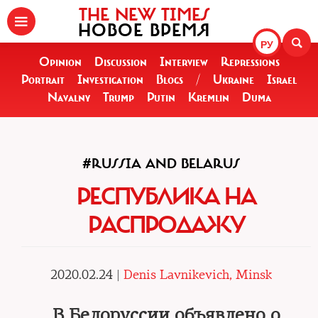
THE NEW TIMES
НОВОЕ ВРЕМЯ
РУ
Opinion
Discussion
Interview
Repressions
Portrait
Investigation
Blogs
/
Ukraine
Israel
Navalny
Trump
Putin
Kremlin
Duma
#RUSSIA AND BELARUS
РЕСПУБЛИКА НА
РАСПРОДАЖУ
2020.02.24 |
Denis Lavnikevich, Minsk
В Белоруссии объявлено о