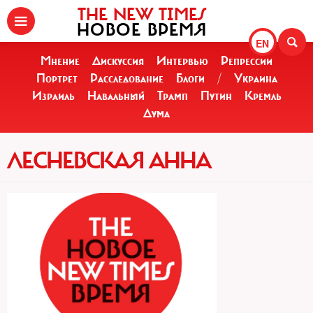
THE NEW TIMES
НОВОЕ ВРЕМЯ
EN
Мнение
Дискуссия
Интервью
Репрессии
Портрет
Расследование
Блоги
/
Украина
Израиль
Навальный
Трамп
Путин
Кремль
Дума
ЛЕСНЕВСКАЯ АННА