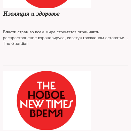
Изоляция и здоровье
Власти стран во всем мире стремятся ограничить
распространение коронавируса, советуя гражданам оставаться
дома, запрещая массовые мероприятия. Люди все больше
The Guardian
изолируются от общества, а это может привести к глубоким
физическим и психологическим последствиям, пишет