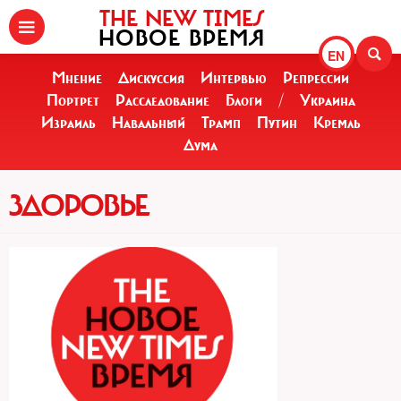
THE NEW TIMES
НОВОЕ ВРЕМЯ
EN
Мнение
Дискуссия
Интервью
Репрессии
Портрет
Расследование
Блоги
/
Украина
Израиль
Навальный
Трамп
Путин
Кремль
Дума
ЗДОРОВЬЕ