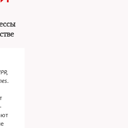
рессы
стве
NPR,
mes
.
т
—
ают
ые