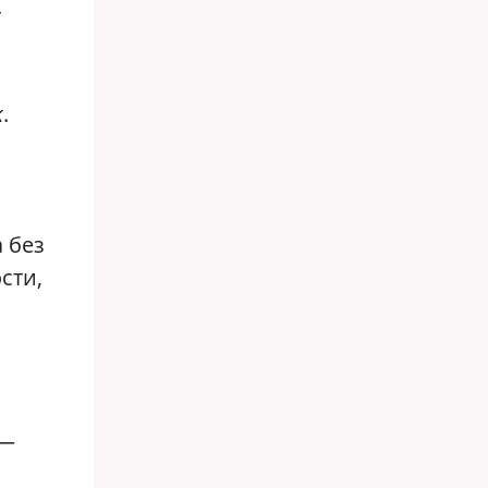
т
k
.
 без
сти,
 —