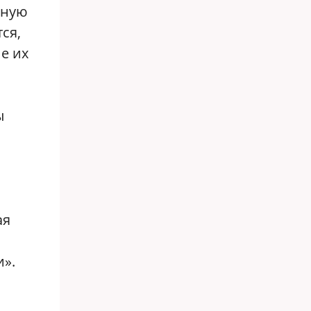
тную
ся,
е их
ы
ая
».