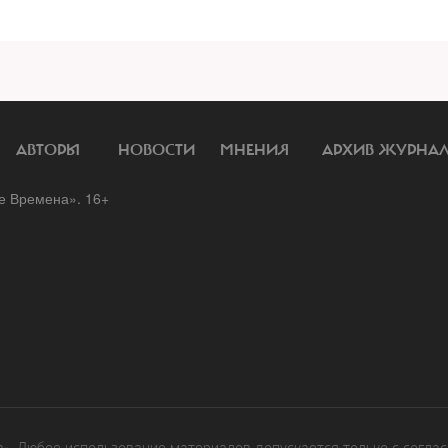
АВТОРЫ
НОВОСТИ
МНЕНИЯ
АРХИВ ЖУРНА
 Времена». 16+
. Любое использование материалов допускается только с соглас