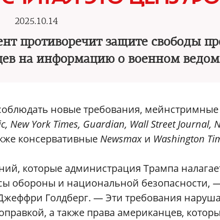
2025.10.14
мент противоречит защите свободы п
цев на информацию о военном ведом
 соблюдать новые требования, мейнстримные
ic, New York Times, Guardian, Wall Street Journal, 
также консервативные
Newsmax
и
Washington Ti
ний, которые администрация Трампа налагае
сы обороны и национальной безопасности, 
Джеффри Голдберг. — Эти требования наруш
правкой, а также права американцев, котор