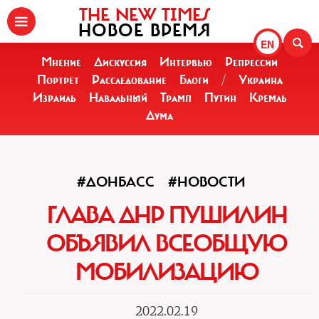
THE NEW TIMES
НОВОЕ ВРЕМЯ
EN
Мнение
Дискуссия
Интервью
Репрессии
Портрет
Расследование
Блоги
/
Украина
Израиль
Навальный
Трамп
Путин
Кремль
Дума
#ДОНБАСС
#НОВОСТИ
ГЛАВА ДНР ПУШИЛИН
ОБЪЯВИЛ ВСЕОБЩУЮ
МОБИЛИЗАЦИЮ
2022.02.19