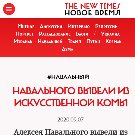
THE NEW TIMES
НОВОЕ ВРЕМЯ
Мнение
Дискуссия
Интервью
Репрессии
Портрет
Расследование
Блоги
/
Украина
Израиль
Навальный
Трамп
Путин
Кремль
Дума
#НАВАЛЬНЫЙ
НАВАЛЬНОГО ВЫВЕЛИ ИЗ
ИСКУССТВЕННОЙ КОМЫ
2020.09.07
Алексея Навального вывели из