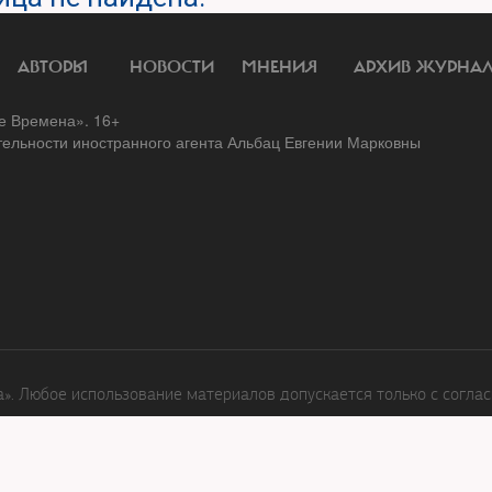
АВТОРЫ
НОВОСТИ
МНЕНИЯ
АРХИВ ЖУРНА
 Времена». 16+
тельности иностранного агента Альбац Евгении Марковны
. Любое использование материалов допускается только с соглас