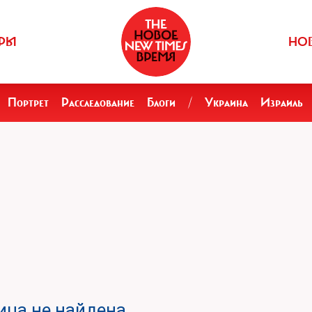
РЫ
НО
Портрет
Расследование
Блоги
/
Украина
Израиль
ца не найдена.