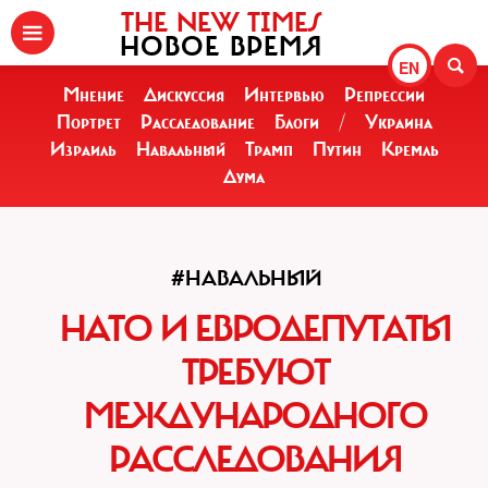
THE NEW TIMES
НОВОЕ ВРЕМЯ
EN
Мнение
Дискуссия
Интервью
Репрессии
Портрет
Расследование
Блоги
/
Украина
Израиль
Навальный
Трамп
Путин
Кремль
Дума
#НАВАЛЬНЫЙ
НАТО И ЕВРОДЕПУТАТЫ
ТРЕБУЮТ
МЕЖДУНАРОДНОГО
РАССЛЕДОВАНИЯ