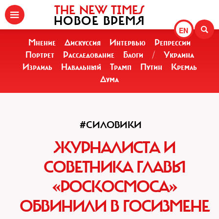
THE NEW TIMES
НОВОЕ ВРЕМЯ
EN
Мнение
Дискуссия
Интервью
Репрессии
Портрет
Расследование
Блоги
/
Украина
Израиль
Навальный
Трамп
Путин
Кремль
Дума
#СИЛОВИКИ
ЖУРНАЛИСТА И
СОВЕТНИКА ГЛАВЫ
«РОСКОСМОСА»
ОБВИНИЛИ В ГОСИЗМЕНЕ