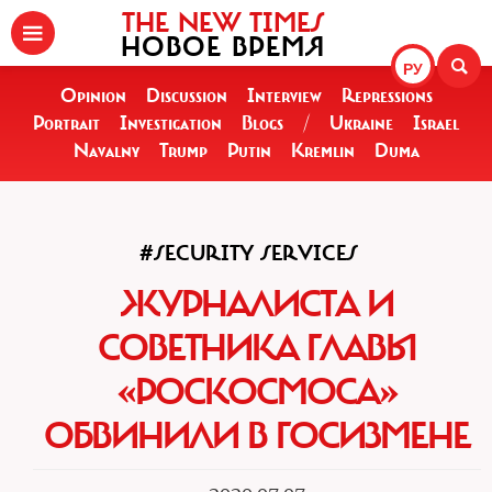
THE NEW TIMES
НОВОЕ ВРЕМЯ
РУ
Opinion
Discussion
Interview
Repressions
Portrait
Investigation
Blogs
/
Ukraine
Israel
Navalny
Trump
Putin
Kremlin
Duma
#SECURITY SERVICES
ЖУРНАЛИСТА И
СОВЕТНИКА ГЛАВЫ
«РОСКОСМОСА»
ОБВИНИЛИ В ГОСИЗМЕНЕ