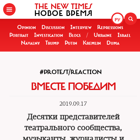
THE NEW TIMES
НОВОЕ ВРЕМЯ
РУ
Opinion
Discussion
Interview
Repressions
Portrait
Investigation
Blogs
/
Ukraine
Israel
Navalny
Trump
Putin
Kremlin
Duma
#PROTEST/REACTION
ВМЕСТЕ ПОБЕДИМ
2019.09.17
Десятки представителей
театрального сообщества,
музыканты, журналисты и