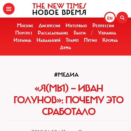
THE NEW TIMES
НОВОЕ ВРЕМЯ
EN
Мнение
Дискуссия
Интервью
Репрессии
Портрет
Расследование
Блоги
/
Украина
Израиль
Навальный
Трамп
Путин
Кремль
Дума
#МЕДИА
«Я(МЫ) — ИВАН
ГОЛУНОВ»: ПОЧЕМУ ЭТО
СРАБОТАЛО