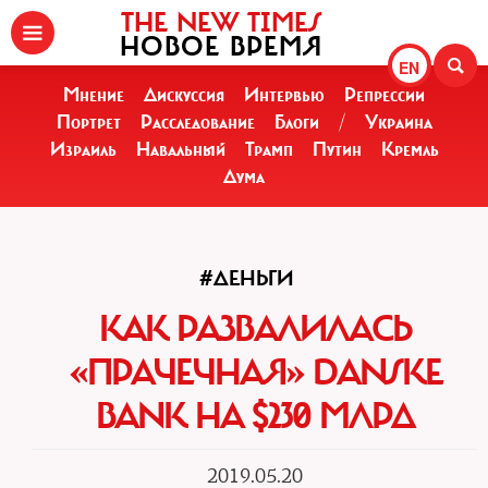
THE NEW TIMES
НОВОЕ ВРЕМЯ
EN
Мнение
Дискуссия
Интервью
Репрессии
Портрет
Расследование
Блоги
/
Украина
Израиль
Навальный
Трамп
Путин
Кремль
Дума
#ДЕНЬГИ
КАК РАЗВАЛИЛАСЬ
«ПРАЧЕЧНАЯ» DANSKE
BANK НА $230 МЛРД
2019.05.20