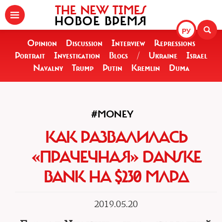
THE NEW TIMES
НОВОЕ ВРЕМЯ
РУ
Opinion
Discussion
Interview
Repressions
Portrait
Investigation
Blogs
/
Ukraine
Israel
Navalny
Trump
Putin
Kremlin
Duma
#MONEY
КАК РАЗВАЛИЛАСЬ
«ПРАЧЕЧНАЯ» DANSKE
BANK НА $230 МЛРД
2019.05.20