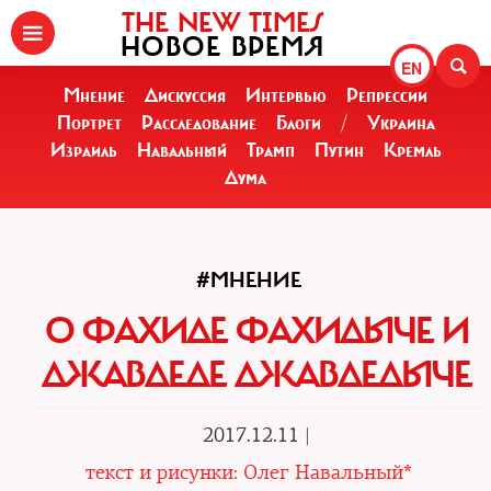
THE NEW TIMES
НОВОЕ ВРЕМЯ
EN
Мнение
Дискуссия
Интервью
Репрессии
Портрет
Расследование
Блоги
/
Украина
Израиль
Навальный
Трамп
Путин
Кремль
Дума
#МНЕНИЕ
О ФАХИДЕ ФАХИДЫЧЕ И
ДЖАВДЕДЕ ДЖАВДЕДЫЧЕ
2017.12.11 |
текст и рисунки: Олег Навальный*