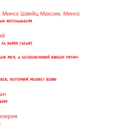
, Минск
Швейц Максим, Минск
или фотоальбом
ий
 за вами следят
ов меч, а бесконечный выбор пути»
овек, который меняет кожу
ан
рьму
алерия
т