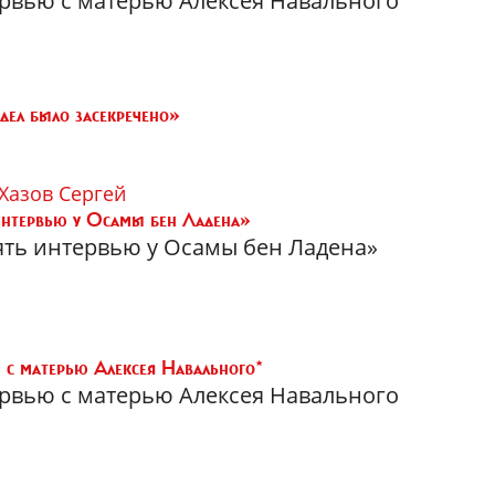
ервью с матерью Алексея Навального
дел было засекречено»
Хазов Сергей
интервью у Осамы бен Ладена»
зять интервью у Осамы бен Ладена»
 с матерью Алексея Навального*
ервью с матерью Алексея Навального