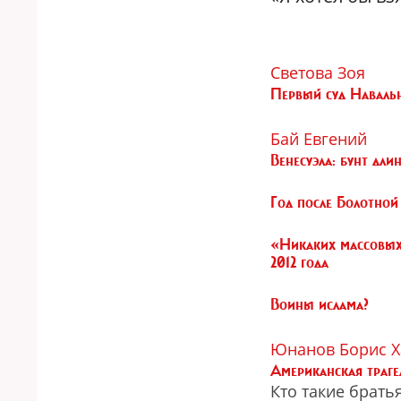
Светова Зоя
Первый суд Наваль
Бай Евгений
Венесуэла: бунт дли
Год после Болотной
«Никаких массовых
2012 года
Воины ислама?
Юнанов Борис
Х
Американская траге
Кто такие брать