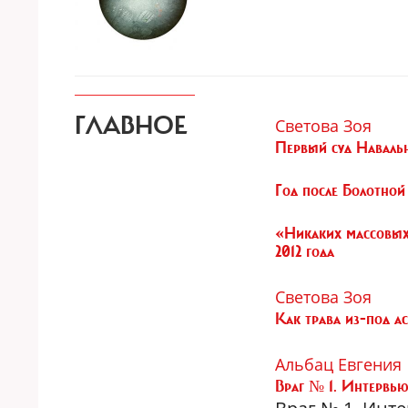
ГЛАВНОЕ
Светова Зоя
Первый суд Наваль
Год после Болотной
«Никаких массовых
2012 года
Светова Зоя
Как трава из-под ас
Альбац Евгения
Враг № 1. Интервью