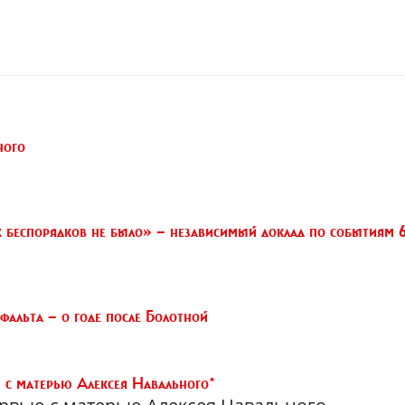
ного
 беспорядков не было» — независимый доклад по событиям 
фальта — о годе после Болотной
 с матерью Алексея Навального*