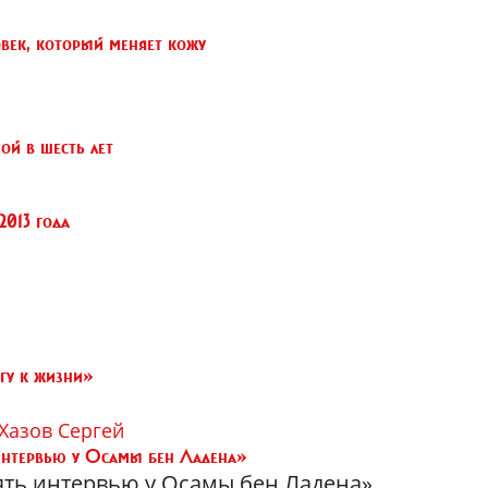
овек, который меняет кожу
ной в шесть лет
2013 года
ягу к жизни»
Хазов Сергей
интервью у Осамы бен Ладена»
зять интервью у Осамы бен Ладена»