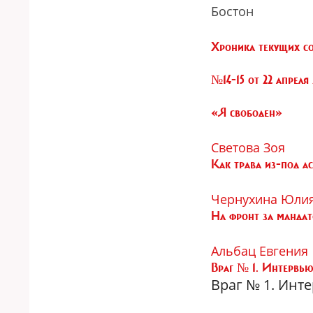
Бостон
Хроника текущих с
№14-15 от 22 апреля 
«Я свободен»
Светова Зоя
Как трава из-под ас
Чернухина Юли
На фронт за манда
Альбац Евгения
Враг № 1. Интервью
Враг № 1. Инт