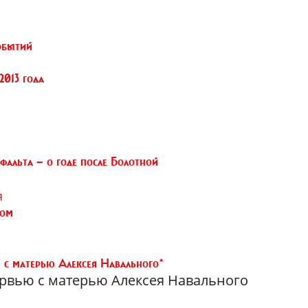
обытий
2013 года
фальта — о годе после Болотной
я
том
 с матерью Алексея Навального*
ервью с матерью Алексея Навального