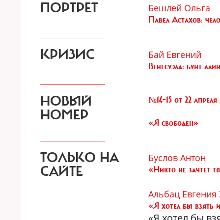
ПОРТРЕТ
Бешлей Ольга
Павел Астахов: чел
КРИЗИС
Бай Евгений
Венесуэла: бунт дли
НОВЫЙ
№14-15 от 22 апреля 
НОМЕР
«Я свободен»
ТОЛЬКО НА
Буслов Антон
САЙТЕ
«Никто не зачтет т
Альбац Евгения
«Я хотел бы взять 
«Я хотел бы в