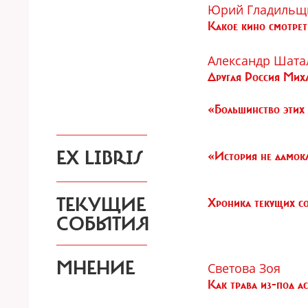
Юрий Гладильщ
Какое кино смотрет
Александр Шата
Другая Россия Мих
«Большинство этих 
EX LIBRIS
«История не дамокл
ТЕКУЩИЕ
Хроника текущих с
СОБЫТИЯ
МНЕНИЕ
Светова Зоя
Как трава из-под ас