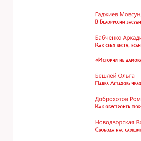
Гаджиев Мовсун
В Белоруссии засуд
Бабченко Аркад
Как себя вести, если
«История не дамокл
Бешлей Ольга
Павел Астахов: чел
Доброхотов Ром
Как обустроить тю
Новодворская В
Свобода нас слыши