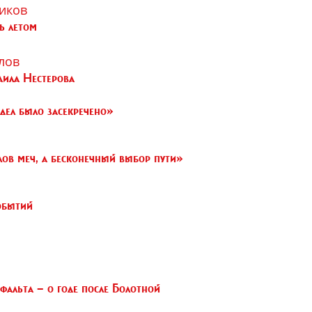
иков
ь летом
лов
аила Нестерова
дел было засекречено»
ов меч, а бесконечный выбор пути»
обытий
фальта — о годе после Болотной