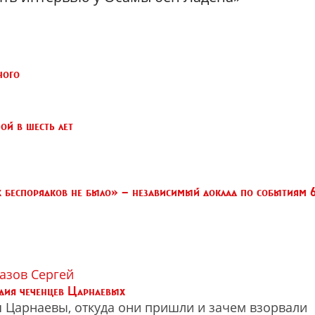
ного
ной в шесть лет
 беспорядков не было» — независимый доклад по событиям 
азов Сергей
дия чеченцев Царнаевых
я Царнаевы, откуда они пришли и зачем взорвали