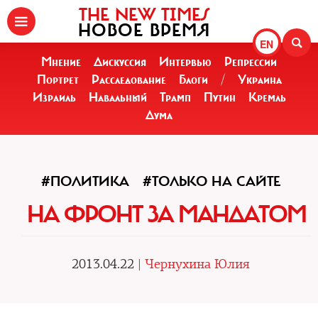
THE NEW TIMES
НОВОЕ ВРЕМЯ
EN
Мнение
Дискуссия
Интервью
Репрессии
Портрет
Расследование
Блоги
/
Украина
Израиль
Навальный
Трамп
Путин
Кремль
Дума
#ПОЛИТИКА
#ТОЛЬКО НА САЙТЕ
НА ФРОНТ ЗА МАНДАТОМ
2013.04.22 |
Чернухина Юлия