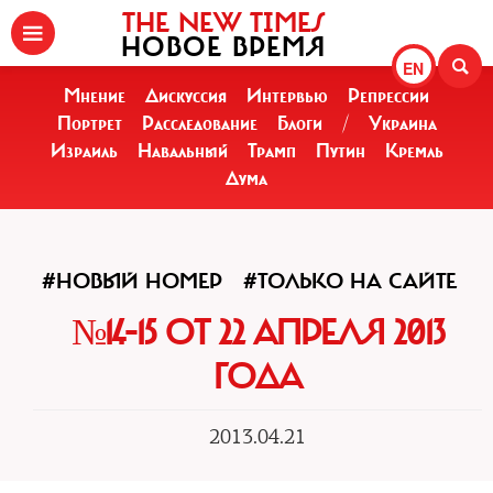
THE NEW TIMES
НОВОЕ ВРЕМЯ
EN
Мнение
Дискуссия
Интервью
Репрессии
Портрет
Расследование
Блоги
/
Украина
Израиль
Навальный
Трамп
Путин
Кремль
Дума
#НОВЫЙ НОМЕР
#ТОЛЬКО НА САЙТЕ
№14-15 ОТ 22 АПРЕЛЯ 2013
ГОДА
2013.04.21