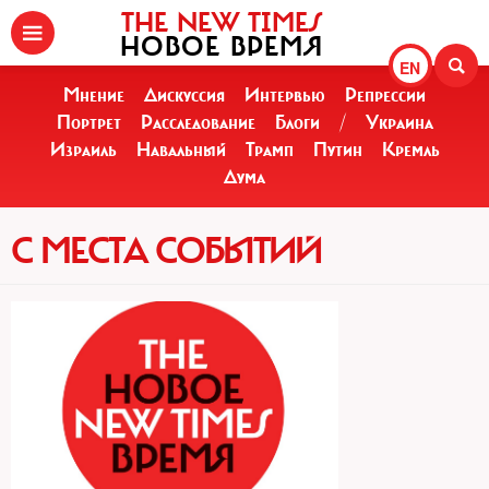
THE NEW TIMES
НОВОЕ ВРЕМЯ
EN
Мнение
Дискуссия
Интервью
Репрессии
Портрет
Расследование
Блоги
/
Украина
Израиль
Навальный
Трамп
Путин
Кремль
Дума
С МЕСТА СОБЫТИЙ