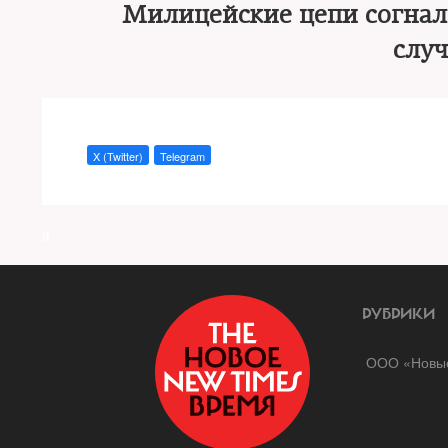
Милицейские цепи согнали
слу
X (Twitter)
Telegram
a
РУБРИКИ
ООО «Новые