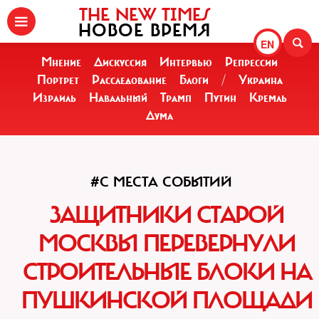
THE NEW TIMES
НОВОЕ ВРЕМЯ
EN
Мнение
Дискуссия
Интервью
Репрессии
Портрет
Расследование
Блоги
/
Украина
Израиль
Навальный
Трамп
Путин
Кремль
Дума
#С МЕСТА СОБЫТИЙ
ЗАЩИТНИКИ СТАРОЙ
МОСКВЫ ПЕРЕВЕРНУЛИ
СТРОИТЕЛЬНЫЕ БЛОКИ НА
ПУШКИНСКОЙ ПЛОЩАДИ