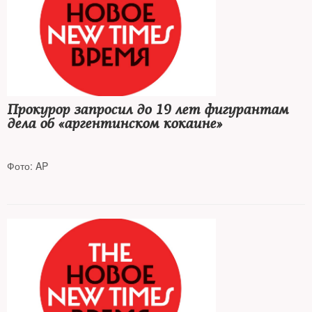
Прокурор запросил до 19 лет фигурантам
дела об «аргентинском кокаине»
Фото: AP
Почти 400 кг наркотика хранились в посольстве России в
Буэнос-Айресе и были доставлены в Москву спецбортом для
высших должностных лиц