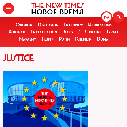
THE NEW TIMES
НОВОЕ ВРЕМЯ
РУ
Opinion
Discussion
Interview
Repressions
Portrait
Investigation
Blogs
/
Ukraine
Israel
Navalny
Trump
Putin
Kremlin
Duma
JUSTICE