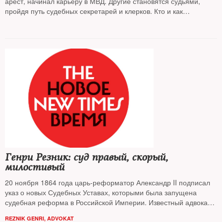
арест, начинал карьеру в МВД. Другие становятся судьями,
пройдя путь судебных секретарей и клерков. Кто и как
назначает судей в Европе — выяснял
NT
(
материал обновлен)
Генри Резник: суд правый, скорый,
милостивый
20 ноября 1864 года царь-реформатор Александр II подписал
указ о новых Судебных Уставах, которыми была запущена
судебная реформа в Российской Империи. Известный адвокат,
член Московской Хельсинкской группы Генри Резник в рамках
REZNIK GENRI, ADVOKAT