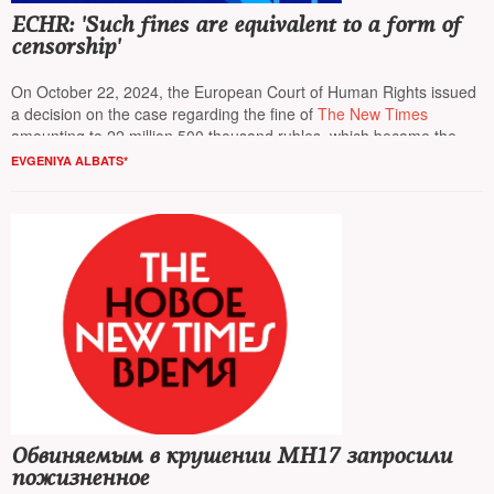
ECHR: 'Such fines are equivalent to a form of
censorship'
On October 22, 2024, the European Court of Human Rights issued
a decision on the case regarding the fine of
The New Times
amounting to 22 million 500 thousand rubles, which became the
largest fine in the history of Russian media. The court ordered the
EVGENIYA ALBATS*
Russian state to pay
NT
material damages in the amount of
289,670 euros and 10,000 euros to the editor-in-chief and CEO
Yevgenia Albats
*
Обвиняемым в крушении МН17 запросили
пожизненное