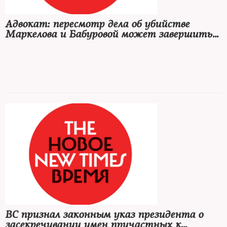
Адвокат: пересмотр дела об убийстве
Маркелова и Бабуровой может завершиться
смягчением приговора
Никите Тихонову из-за сотрудничества со следствием могут
назначить от 22 до 24 лет вместо пожизненного лишения
свободы, считает адвокат Владимир Жеребенков,
представлявший семью Анастасии Бабуровой
ВС признал законным указ президента о
засекречивании имен причастных к