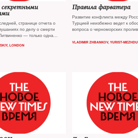
 секретными
Правила фарватера
ями
Развитие конфликта между Росс
следней, странице отчета о
Турцией неизбежно ведет к обо
лушаниях по делу о смерти
вопроса о черноморских пролив
Литвиненко — только одна
может серьезно осложнить нам 
 заголовок: Appendix 12: Closed
через Босфор и Дарданеллы
VLADIMIR ZHBANKOV, YURIST-MEZHD
SKIY, LONDON
То есть: «Приложение 12:
иложения». И все. Дальше —
их, как рассказал
ьствовавший на слушаниях
берт Оуэн, засекреченные,
 для публики данные