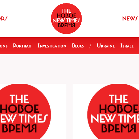
ORS
NEWS
ions
Portrait
Investigation
Blogs
/
Ukraine
Israel