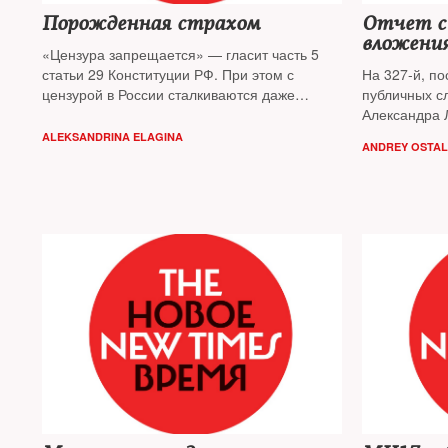
Порожденная страхом
Отчет с
вложени
«Цензура запрещается» — гласит часть 5
статьи 29 Конституции РФ. При этом с
На 327-й, по
цензурой в России сталкиваются даже
публичных с
авторы книг и организаторы пресс-
Александра 
конференций. Почему издатели и
строчка. Это
ALEKSANDRINA ELAGINA
ANDREY OSTAL
книготорговцы боятся политических текстов
appendices. 
и какие государственные ведомства стали
Закрытые пр
наследниками функций Цензурного комитета
пустота. В н
— узнал The New Times
председател
судья сэр Ро
недоступные