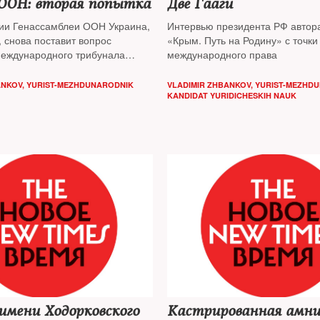
ООН: вторая попытка
Две Гааги
сии Генассамблеи ООН Украина,
Интервью президента РФ авто
, снова поставит вопрос
«Крым. Путь на Родину» с точки
международного трибунала
международного права
скому Boeing. В конце июля
споткнулась в Совбезе ООН
ANKOV, YURIST-MEZHDUNARODNIK
VLADIMIR ZHBANKOV, YURIST-MEZHD
 вето. Можно ли будет его
KANDIDAT YURIDICHESKIH NAUK
нтябре — разбирался The New
имени Ходорковского
Кастрированная амн