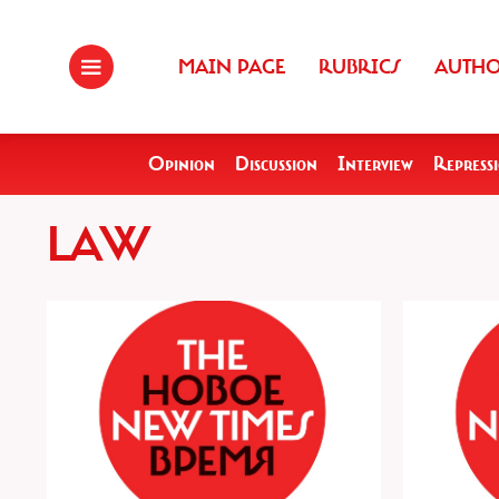
MAIN PAGE
RUBRICS
AUTH
Opinion
Discussion
Interview
Repress
LAW