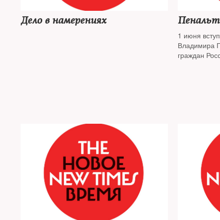
Дело в намерениях
Пенальт
1 июня вступ
Владимира П
граждан Рос
мероприятий
конфедераци
ссылаются н
The New Tim
правомерна 