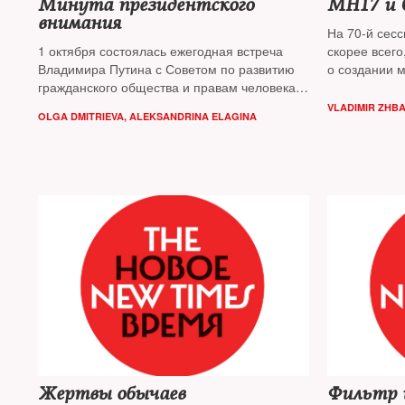
Минута президентского
MH17 и 
внимания
На 70-й сес
1 октября состоялась ежегодная встреча
скорее всего
Владимира Путина с Советом по развитию
о создании 
гражданского общества и правам человека.
по малайзий
О чем правозащитники разговаривают
инициатива 
VLADIMIR ZHB
OLGA DMITRIEVA
,
ALEKSANDRINA ELAGINA
с президентом и есть ли в этих беседах
о российское
смысл — узнавал The New Times
обойти в се
Times
Жертвы обычаев
Фильтр 