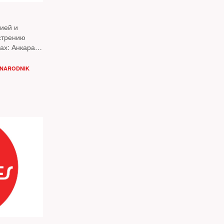
ией и
стрению
ах: Анкара
судоходство
UNARODNIK