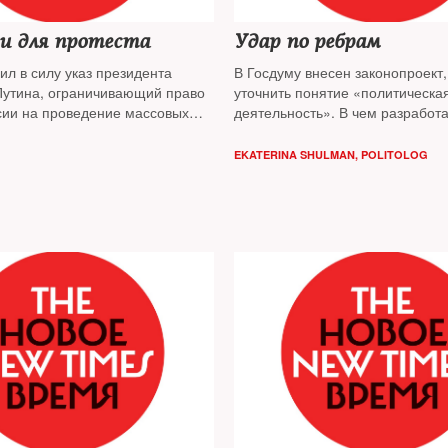
и для протеста
Удар по ребрам
ил в силу указ президента
В Госдуму внесен законопроект
утина, ограничивающий право
уточнить понятие «политическа
сии на проведение массовых
деятельность». В чем разработ
 во время футбольного Кубка
Минюстом документ угрожает г
й. Чиновники по старинке
обществу — разбирался The Ne
EKATERINA SHULMAN, POLITOLOG
а «общемировую практику».
es решил проверить, насколько
такая отсылка