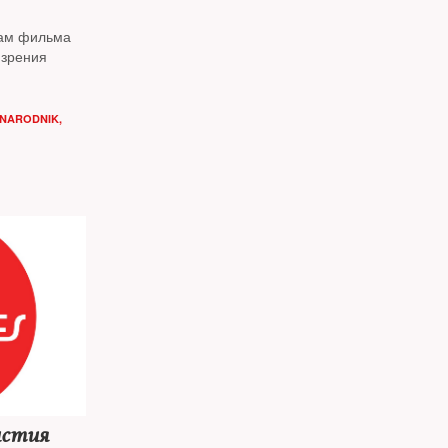
рам фильма
 зрения
UNARODNIK,
истия