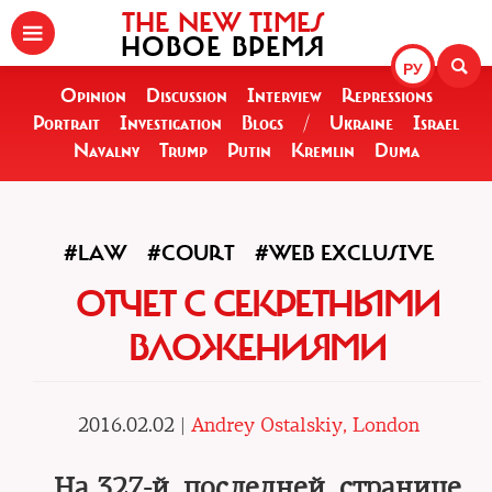
THE NEW TIMES
НОВОЕ ВРЕМЯ
РУ
Opinion
Discussion
Interview
Repressions
Portrait
Investigation
Blogs
/
Ukraine
Israel
Navalny
Trump
Putin
Kremlin
Duma
#LAW
#COURT
#WEB EXCLUSIVE
ОТЧЕТ С СЕКРЕТНЫМИ
ВЛОЖЕНИЯМИ
2016.02.02 |
Andrey Ostalskiy, London
На 327-й, последней, странице