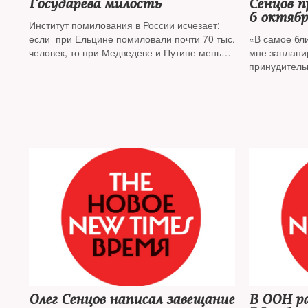
Государева милость
Сенцов п
6 октябр
Институт помилования в России исчезает:
если при Ельцине помиловали почти 70 тыс.
«В самое бл
человек, то при Медведеве и Путине меньше
мне заплани
тысячи, выяснили
«Проект» и «Команды 29»
принудитель
этом уже
не учитывае
Олег Сенцов написал завещание
В ООН р