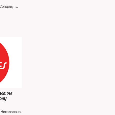
Сенцову,
ла лишь
 Москалькова
на не
ову
 Николаевна