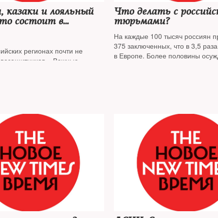
, казаки и лояльный
Что делать с россий
кто состоит в
тюрьмами?
ких ОНК
На каждые 100 тысяч россиян п
375 заключенных, что в 3,5 раз
ийских регионах почти не
в Европе. Более половины осу
авозащитников. «Важные
рецидивисты. Анализируют сис
учили составы общественных
эксперты Общероссийского гра
ных комиссий в 15 регионах и
форума и Комитета граждански
то правами заключенных
в докладе «Преступления и нака
иловики в отставке и
делать с российскими тюрьмам
атели, лояльные ФСИН