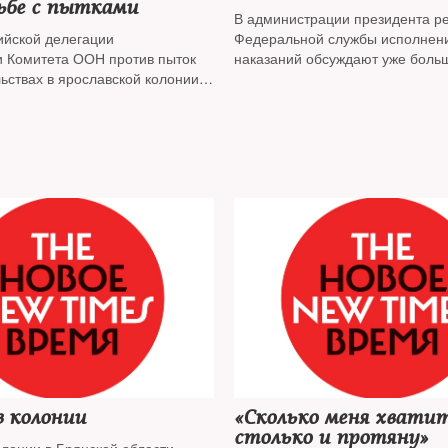
ьбе с пытками
В администрации президента 
ийской делегации
Федеральной службы исполнен
и Комитета ООН против пыток
наказаний обсуждают уже больш
ьствах в ярославской колонии
Предполагается
орили участников
разделить ведомство на два — 
и силовое.
 колонии
«Сколько меня хватит
столько и протяну»