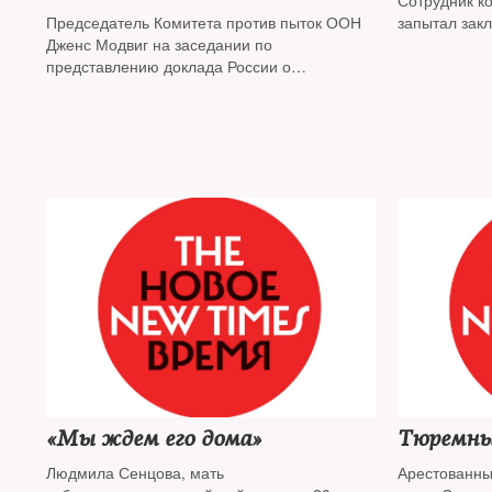
Сотрудник к
Председатель Комитета против пыток ООН
запытал зак
Дженс Модвиг на заседании по
представлению доклада России о
соблюдении Конвенции против пыток задал
вопрос
об избиениях в ярославской ИК-1
«Мы ждем его дома»
Тюремны
Людмила Сенцова, мать
Арестованн