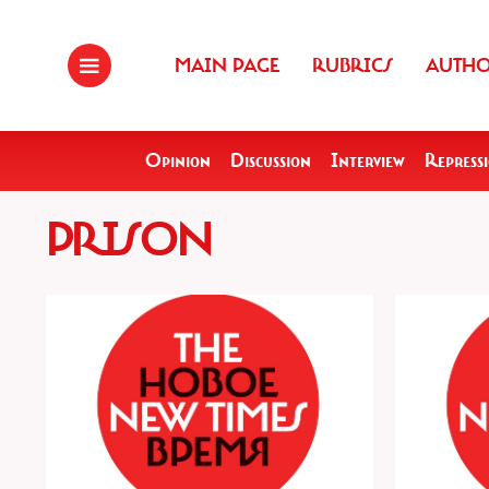
MAIN PAGE
RUBRICS
AUTH
Opinion
Discussion
Interview
Repress
PRISON