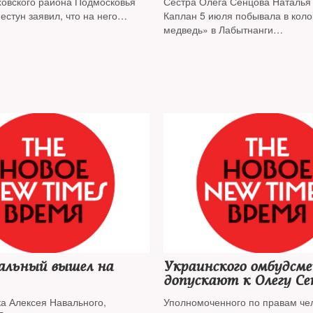
ховского района Подмосковья
Сестра Олега Сенцова Наталья
стун заявил, что на него
Каплан 5 июля побывала в кол
ывать давление в СИЗО
медведь» в Лабытнанги
на краткосрочном свидании с у
режиссером
вальный вышел на
Украинского омбудсме
допускают к Олегу Се
ка Алексея Навального,
Уполномоченного по правам че