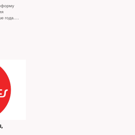
реформу
ия
е года.
гражданское
,