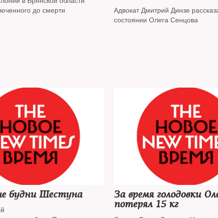
олонии в Брянской области
люченного до смерти
Адвокат Дмитрий Динзе рассказ
состоянии Олега Сенцова
е будни Шестуна
За время голодовки Ол
потерял 15 кг
ый