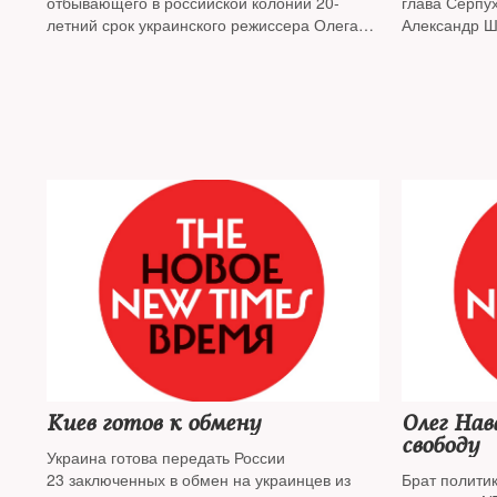
отбывающего в российской колонии 20-
глава Серпу
летний срок украинского режиссера Олега
Александр Ше
Сенцова, направила президенту РФ
начали оказ
прошение о помиловании сына
Киев готов к обмену
Олег На
свободу
Украина готова передать России
23 заключенных в обмен на украинцев из
Брат полити