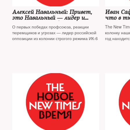
Алексей Навальный: Привет,
Иван Саф
это Навальный — лидер и
что в тю
учредитель профсоюза
начинае
О первых победах профсоюза, реакции
The New Tim
граждан, трудоустроенных на
тюремщиков и угрозах — лидер российской
колонку наше
предприятиях уголовно-
оппозиции из колонии строгого режима ИК-6
год находит
исполнительной системы,
обвиняют в 
«Промзона»
идет суд, а 
Талантов, б
решетку за 
дело Сафро