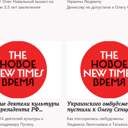
T Олег Навальный вышел на
Украины Людмилу
е 3,5 лет заключения
Денисову не допустили к Олегу 
попасть за стены колонии смог
российский омбудсмен Татьяна
кие деятели культуры
Украинского омбудсме
президента РФ
пустили к Олегу Сенц
ть Олега Сенцова
4 деятелей культуры к
Как поссорились омбудсмены
Владимиру Путину.
Людмила Леонтьевна и Татьяна