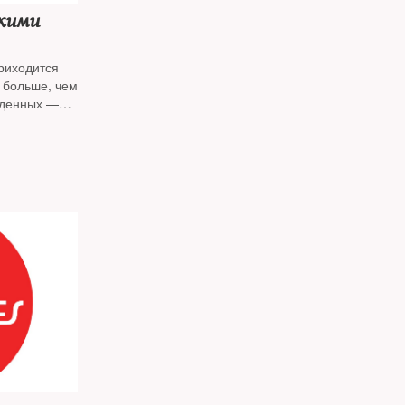
скими
риходится
а больше, чем
жденных —
тему
жданского
х инициатив
зания: что
и?»