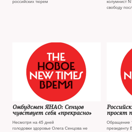
российских тюрем
колумнист N
свободу посл
Омбудсмен ЯНАО: Сенцов
Российс
чувствует себя «прекрасно»
просят 
помилова
Несмотря на 45 дней
Обращение 1
голодовки здоровье Олега Сенцова не
президенту 