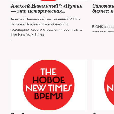
Алексей Навальный*: «Путин
Силовики
— это историческая
бизнес: 
случайность»
российс
Алексей Навальный, заключенный ИК 2 в
Покрове Владимирской области, к
В ОНК в росс
годовщине своего отравления военным
осталось пр
нервно-паралитическим веществом дал
The New York Times
истории» из
интервью газете
.
наблюдатель
выяснили, ч
занимаются с
предприним