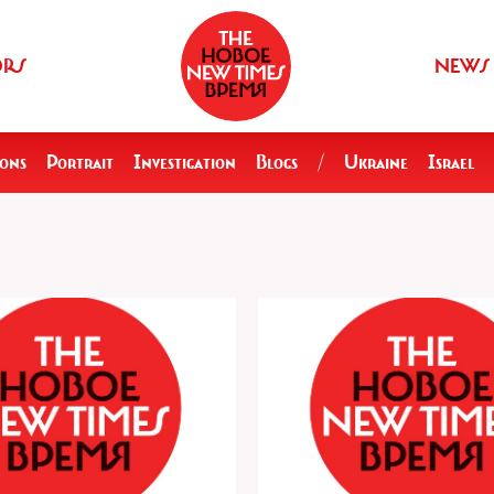
ORS
NEWS
ions
Portrait
Investigation
Blogs
/
Ukraine
Israel