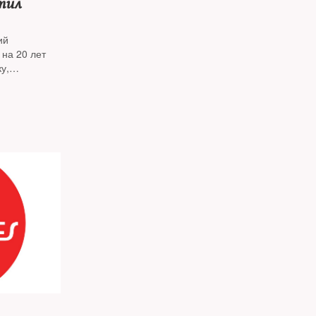
тил
ий
 на 20 лет
у,