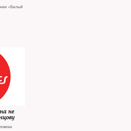
онии «Белый
краинским
на не
нцову
ловека