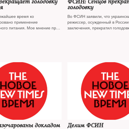
рекращает голодовку
ФСИН: Сенцов прекра
я
голодовку
ижайшее время ко
Во ФСИН заявили, что украинск
ровано применение
режиссер, осужденный в России
ного питания. Мое мнение при
заключения, прекратил голодовк
которую держал с 14 мая
тся», — написал режиссер
азочарованы докладом
Делим ФСИН