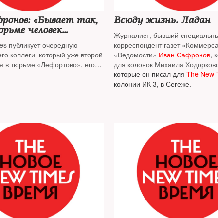
ронов: «Бывает так,
Всюду жизнь. Ладан
рьме человек
Журналист, бывший специальн
т думать о смерти»
es публикует очередную
корреспондент газет «Коммерса
го коллеги, который уже второй
«Ведомости»
Иван Сафронов
, 
ся в тюрьме «Лефортово», его
более года находится в СИЗО 
для колонок Михаила Ходорковс
государственной измене, сейчас
по обвинению в шпионаже, при
которые он писал для
The New 
один из его адвокатов, Дмитрий
первую колонку, написанную с
колонии ИК 3, в Сегеже.
ыл недавно отправлен за
для The New Times. В ней он, в 
«дискредитацию армии». Ведет
пишет, что теперь точно знает, 
нова ФСБ
есть жизнь, даже — в тюрьме. 
что "Всюду жизнь" и станет заг
колонок Сафронова, как "Тюре
— был заголовком