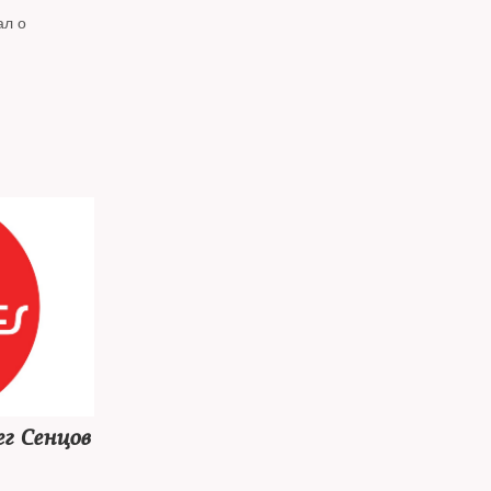
ал о
ег Сенцов